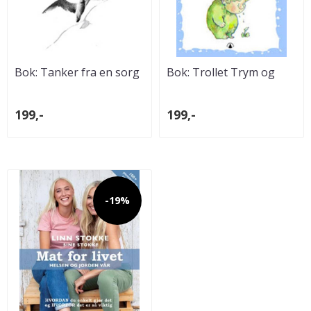
Bok: Tanker fra en sorg
Bok: Trollet Trym og
den hemmelige farven
199,-
199,-
-19%