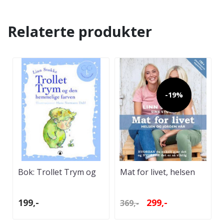
Relaterte produkter
-19%
Bok: Trollet Trym og
Mat for livet, helsen
den hemmelige farven
og jorden vår
199,-
299,-
369,-