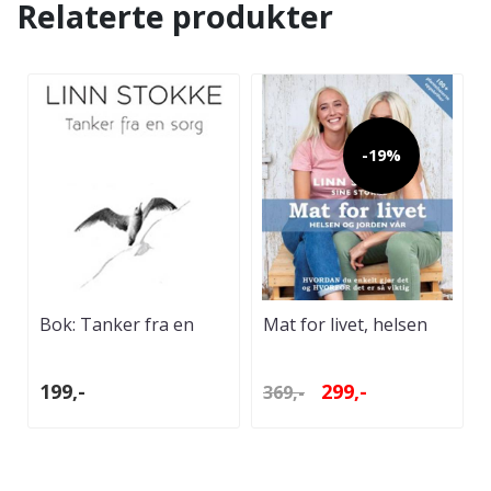
Relaterte produkter
-19%
Bok: Tanker fra en
Mat for livet, helsen
sorg
og jorden vår
199,-
299,-
369,-